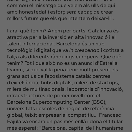
commou el missatge que veiem als ulls de qui
amb honestedat i esforç serà capaç de crear
millors futurs que els que intentem deixar-li”.
I ara, què tenim? Anem per parts: Catalunya és
atractiva per a la inversió en alta innovació i el
talent internacional. Barcelona és un hub
tecnològic i digital que va
in crescendo
i cotitza a
l’alça als diferents rànquings europeus. Que què
tenim? Tot i que això no és un anunci d’Estrella
Damm, sí que val la pena tenir molt present els
grans actius de l’ecosistema català: centres
d’excel·lència, hubs digitals, milers de startups,
milers de multinacionals, laboratoris d’innovació,
infraestructures de primer nivell com el
Barcelona Supercomputing Center (BSC),
universitats i escoles de negoci de referència
global, teixit empresarial competitiu… Francesc
Fajula va encara un pas més enllà i dona el titular
més esperat: “Barcelona, capital de l’humanisme