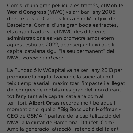
Com si d’una gran pel·lícula es tractés, el
Mobile
World Congress
(MWC) va arribar l’any 2006
directe des de Cannes fins a Fira Montjuïc de
Barcelona. Com si d’una gran boda es tractés,
els organitzadors del MWC i les diferents
administracions es van prometre amor etern
aquest estiu de 2022, aconseguint així que la
capital catalana sigui “la seu permanent” del
MWC.
Forever and ever
.
La Fundació MWCapital va néixer l’any 2013 per
promoure la digitalització de la societat i del
teixit empresarial i maximitzar l’impacte i el llegat
del congrés de mòbils més gran del món durant
tot l’any tant a la capital catalana com al
territori.
Albert Ortas
recorda molt bé aquell
moment en el qual el “Big Boss
John Hoffman
-
CEO de GSMA-” parlava de la capitalització del
MWC a la ciutat de Barcelona. Dit i fet. Com?
Amb la generació, atracció i retenció del talent