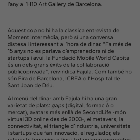
l’any a l’H10 Art Gallery de Barcelona.
Aquest cop no hi ha la clàssica entrevista del
Moment Intermèdia, però sí una conversa
distesa i interessant a l’hora de dinar. “Fa més de
15 anys no es parlava d’emprenedors ni de
startups i avui, la Fundació Mobile World Capital
és un dels grans èxits de la col·laboració
públicoprivada”, reivindica Fajula. Com també ho
són Fira de Barcelona, ICREA o l’Hospital de
Sant Joan de Déu.
Al menú del dinar amb Fajula hi ha una gran
varietat de plats:
gaps
(digital, formació o
mercat), avatars més enllà de SecondLife -món
virtual 3D online des de 2003-, el metavers, la
connectivitat, el triangle d’indústria, universitats
i startups que fan innovació, el regulador, els
referents femenins o fins i tot un breu recordatori