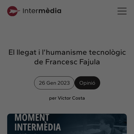
Ca
Intermèdia
Sobre nosaltres
El llegat i l’humanisme tecnològic
Interconnexió
de Francesc Fajula
Els nostres serveis
Interacció
26 Gen 2023
Opinió
Projectes
Intermèdia
per Víctor Costa
Confidencial
Interrelació
Clients