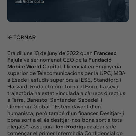
Insights
Actualitat
Intercanvi
Contacte
TORNAR
info@intermedia.cat
+34 934 157 662
Era dilluns 13 de juny de 2022 quan
Francesc
Fajula
va ser nomenat CEO de la
Fundació
Mobile World Capital
. Llicenciat en Enginyeria
superior de Telecomunicacions per la UPC, MBA
a Esade i estudis superiors a IESE, Standford i
Harvard. Roda el món i torna al Born. La seva
trajectòria ha estat vinculada a càrrecs directius
a Terra, Banesto, Santander, Sabadell i
Dominion Global. “Estem davant d’un
humanista, però també d’un financer. Desitjar-li
bona sort a ell és desitjar-nos bona sort a tots
plegats”, assegura
Toni Rodríguez
abans de
començar el primer Intermèdia Confidencial de