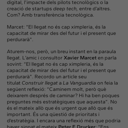
digital, l’impacte dels pilots tecnològics o la
creació de startups
deep tech,
entre d’altres.
Com? Amb transferència tecnològica.
Marcet: “El llegat no és cap ximpleria, és la
capacitat de mirar des del futur i el present que
perdurarà”.
Aturem-nos, però, un breu instant en la paraula
llegat. L’amic i consultor
Xavier Marcet
en parla
sovint: “El llegat no és cap ximpleria, és la
capacitat de mirar des del futur i el present que
perdurarà”. Recordo un article seu
titulat
Construir llegat
a
La Vanguardia
on feia la
següent reflexió: “Caminem molt, però què
deixarem després de caminar? Hi ha ben poques
preguntes més estratègiques que aquesta”. No
és el mateix allò que és urgent que allò que és
important. És una qüestió de prioritats i
d’estratègia. I encara una reflexió més que podria
haver signat el mateix
Peter F. Drucker
: “Ens