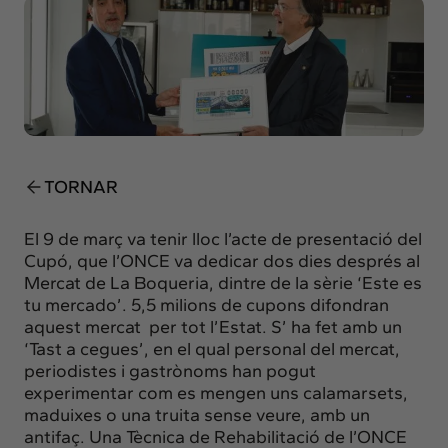
Insights
Actualitat
Intercanvi
Contacte
info@intermedia.cat
+34 934 157 662
TORNAR
El 9 de març va tenir lloc l’acte de presentació del
Cupó, que l’ONCE va dedicar dos dies després
al
Mercat de La Boqueria, dintre de la sèrie
‘Este es
tu mercado’.
5,5 milions de cupons difondran
aquest mercat per tot l’Estat. S’ ha fet amb un
‘Tast a cegues’, en el qual personal del mercat,
periodistes i gastrònoms han pogut
experimentar com es mengen uns
calamarsets,
maduixes o una truita sense veure, amb un
antifaç. Una Tècnica de Rehabilitació de l’ONCE