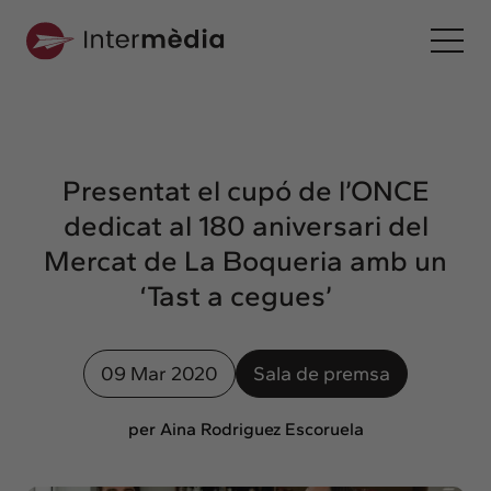
Ca
Intermèdia
Sobre nosaltres
Presentat el cupó de l’ONCE
Interconnexió
dedicat al 180 aniversari del
Els nostres serveis
Mercat de La Boqueria amb un
Interacció
‘Tast a cegues’
Projectes
Intermèdia
09 Mar 2020
Sala de premsa
Confidencial
Interrelació
per Aina Rodriguez Escoruela
Clients