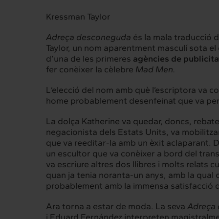
Kressman Taylor
Adreça desconeguda
és la mala traducció d
Taylor
, un nom aparentment masculí sota el 
d’una de les primeres
agències de publicita
fer conèixer la cèlebre
Mad Men.
L’elecció del nom amb què l’escriptora va co
home probablement desenfeinat que va pens
La dolça Katherine va quedar, doncs, rebatej
negacionista dels Estats Units, va mobilitza
que va reeditar-la amb un èxit aclaparant. D
un escultor que va conèixer a bord del tran
va escriure altres dos llibres i molts relats c
quan ja tenia noranta-un anys, amb la qual 
probablement amb la immensa satisfacció de
Ara torna a estar de moda. La seva
Adreça
i Eduard Fernández interpreten magistralme