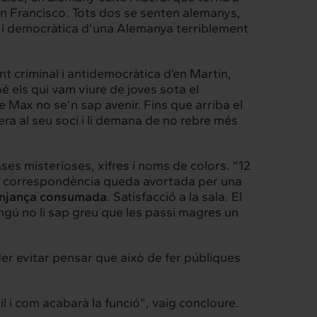
San Francisco. Tots dos se senten alemanys,
a i democràtica d’una Alemanya terriblement
Intermèdia
nt criminal i antidemocràtica d’en Martin,
é els qui vam viure de joves sota el
Confidencial
e Max no se’n sap avenir. Fins que arriba el
era al seu soci i li demana de no rebre més
ases misterioses, xifres i noms de colors. “12
e la correspondència queda avortada per una
njança consumada
. Satisfacció a la sala. El
ngú no li sap greu que les passi magres un
der evitar pensar que això de fer públiques
l i com acabarà la funció”, vaig concloure.