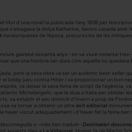
el títol d’una novel·la publicada l’any 1938 per l’escrip
que s’amagava la dolça Katherine, llavors casada amb l’
t
novaiorqueses de l’època, precursores de les mítiqu
nviure gairebé seixanta anys –en va viure noranta-tres– c
ar que una història tan dura com aquella no quedava 
ada, però la seva obra va ser un autèntic best-seller qu
r el lobby jueu contra Hitler i va proporcionar un bon ne
esprés, va deixar la seva feina de script de l’agència, v
satlàntic
Michelangelo
, que la duia a Itàlia per oblidar 
urts, va establir el seu domicili d’hivern a prop de Florènc
cosa va tornar a obtenir un altre
èxit editorial
monumenta
 haver viscut adequadament i d’haver fet la feina ben 
 desconeguda
o –més ben traduït–
Destinatari descone
nt aquests dies a
La Villarroel
. Homar fa de Martin Schu