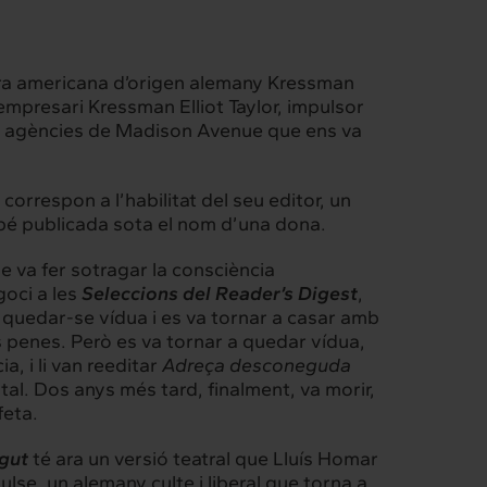
tora americana d’origen alemany
Kressman
empresari Kressman Elliot Taylor, impulsor
es agències de Madison Avenue que ens va
orrespon a l’habilitat del seu editor, un
bé publicada sota el nom d’una dona.
e va fer sotragar la consciència
goci a les
Seleccions del Reader’s Digest
,
a quedar-se vídua i es va tornar a casar amb
les penes. Però es va tornar a quedar vídua,
ia, i li van reeditar
Adreça desconeguda
l. Dos anys més tard, finalment, va morir,
feta.
gut
té ara un
versió teatral
que Lluís Homar
lse, un alemany culte i liberal que torna a