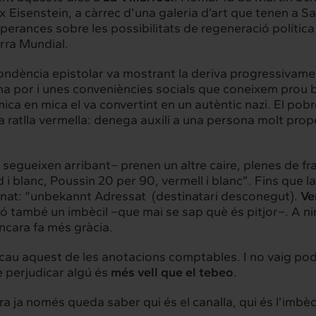
ax Eisenstein, a càrrec d’una galeria d’art que tenen a 
perances sobre les possibilitats de regeneració polític
rra Mundial.
rconnexió
Interacció
spondència epistolar va mostrant la deriva progressivame
na por i unes conveniències socials que coneixem prou b
es serveis
Projectes
ca en mica el va convertint en un autèntic nazi. El pobr
ra ratlla vermella: denega auxili a una persona molt prop
 segueixen arribant– prenen un altre caire, plenes de fr
hts
Intercanvi
rd i blanc, Poussin 20 per 90, vermell i blanc”. Fins qu
ornat: “unbekannt Adressat (destinatari desconegut).
Ve
t
Contacte
ó també un imbècil –que mai se sap què és pitjor–. A ni
encara fa més gràcia.
cacau aquest de les
anotacions comptables
. I no vaig po
 perjudicar algú és
més vell que el tebeo
.
a ja només queda saber qui és el canalla, qui és l’imbèci