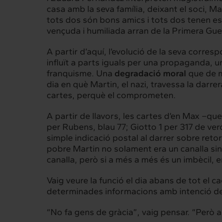
casa amb la seva família, deixant el soci, M
tots dos són bons amics i tots dos tenen es
vençuda i humiliada arran de la Primera Gue
Intermèdia
Inte
A partir d’aquí, l’evolució de la seva corre
influït a parts iguals per una propaganda, u
Sobre nosaltres
Els nostr
franquisme. Una
degradació moral
que de mi
dia en què Martin, el nazi, travessa la darre
cartes, perquè el comprometen.
A partir de llavors, les cartes d’en Max –que
Interrelació
Insig
per Rubens, blau 77; Giotto 1 per 317 de ve
simple indicació postal al darrer sobre ret
Clients
Actualita
pobre Martin no solament era un canalla sin
canalla, però si a més a més és un imbècil, 
Vaig veure la funció el dia abans de tot el 
determinades informacions amb intenció de
“No fa gens de gràcia”, vaig pensar. “Però ar