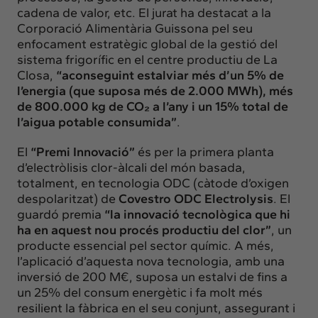
cadena de valor, etc. El jurat ha destacat a la
Corporació Alimentària Guissona pel seu
enfocament estratègic global de la gestió del
sistema frigorífic en el centre productiu de La
Closa,
“aconseguint estalviar més d’un 5% de
l’energia (que suposa més de 2.000 MWh), més
de 800.000 kg de CO₂ a l’any i un 15% total de
l’aigua potable consumida”
.
El
“Premi Innovació”
és per la primera planta
d’electròlisis clor-àlcali del món basada,
totalment, en tecnologia ODC (càtode d’oxigen
despolaritzat) de
Covestro ODC Electrolysis
. El
guardó premia
“la innovació tecnològica que hi
ha en aquest nou procés productiu del clor”
, un
producte essencial pel sector químic. A més,
l’aplicació d’aquesta nova tecnologia, amb una
inversió de 200 M€, suposa un estalvi de fins a
un 25% del consum energètic i fa molt més
resilient la fàbrica en el seu conjunt, assegurant i