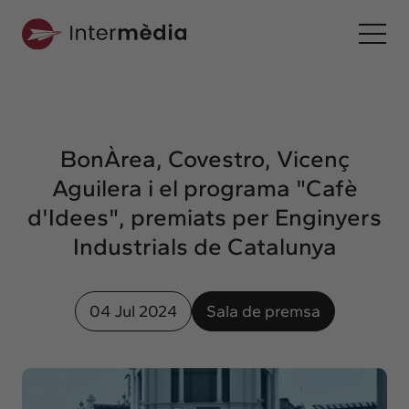
Ca
Intermèdia
Sobre nosaltres
BonÀrea, Covestro, Vicenç
Interconnexió
Aguilera i el programa "Cafè
Els nostres serveis
d'Idees", premiats per Enginyers
Interacció
Industrials de Catalunya
Projectes
Intermèdia
04 Jul 2024
Sala de premsa
Confidencial
Interrelació
Clients