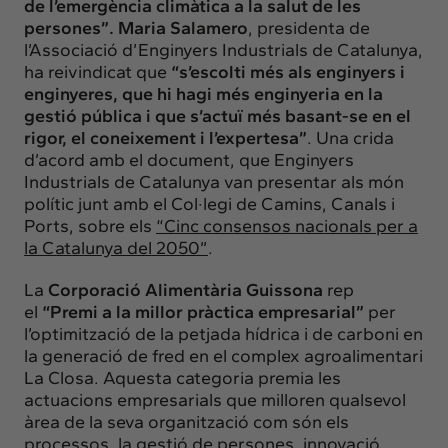
de l’emergència climàtica a la salut de les
persones”. Maria Salamero
, presidenta de
l’Associació d’Enginyers Industrials de Catalunya,
ha reivindicat que
“s’escolti més als enginyers i
enginyeres, que hi hagi més enginyeria en la
gestió pública i que s’actuï més basant-se en el
rigor, el coneixement i l’expertesa”
. Una crida
d’acord amb el document, que Enginyers
Industrials de Catalunya van presentar als món
polític junt amb el Col·legi de Camins, Canals i
Ports, sobre els
“Cinc consensos nacionals per a
la Catalunya del 2050”
.
La
Corporació Alimentària Guissona
rep
el
“Premi a la millor pràctica empresarial”
per
l’optimització de la petjada hídrica i de carboni en
la generació de fred en el complex agroalimentari
La Closa. Aquesta categoria premia les
actuacions empresarials que milloren qualsevol
àrea de la seva organització com són els
processos, la gestió de persones, innovació,