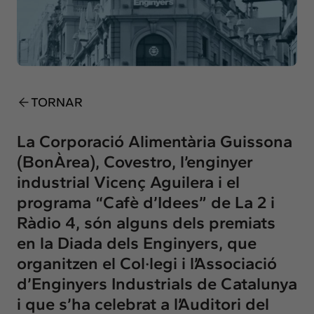
Insights
Actualitat
Intercanvi
Contacte
TORNAR
info@intermedia.cat
+34 934 157 662
La Corporació Alimentària Guissona
(BonÀrea), Covestro, l’enginyer
industrial Vicenç Aguilera i el
programa “Cafè d’Idees” de La 2 i
Ràdio 4, són alguns dels premiats
en la Diada dels Enginyers, que
organitzen el Col·legi i l’Associació
d’Enginyers Industrials de Catalunya
i que s’ha celebrat a l’Auditori del