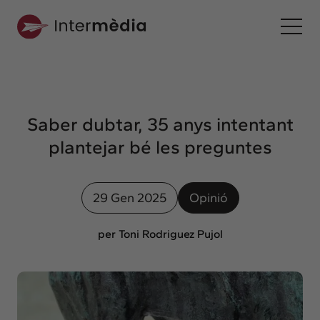
Ca
Intermèdia
Sobre nosaltres
Saber dubtar, 35 anys intentant
Interconnexió
plantejar bé les preguntes
Els nostres serveis
Interacció
29 Gen 2025
Opinió
Projectes
Intermèdia
per Toni Rodriguez Pujol
Confidencial
Interrelació
Clients