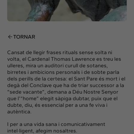
Insights
Actualitat
Intercanvi
Contacte
TORNAR
info@intermedia.cat
+34 934 157 662
Cansat de llegir frases rituals sense solta ni
volta, el Cardenal Thomas Lawrence es treu les
ulleres, mira un auditori curull de sotanes,
birretes i ambicions personals i de sobte parla
dels perills de la certesa: el Sant Pare és mort i el
degà del Conclave que ha de triar successor a la
“sede vacante”, demana a Déu Nostre Senyor
que l’“home” elegit sàpiga dubtar, puix que el
dubte, diu, és essencial per a una fe viva i
autèntica.
I per a una vida sana i comunicativament
intel·ligent, afegim nosaltres.