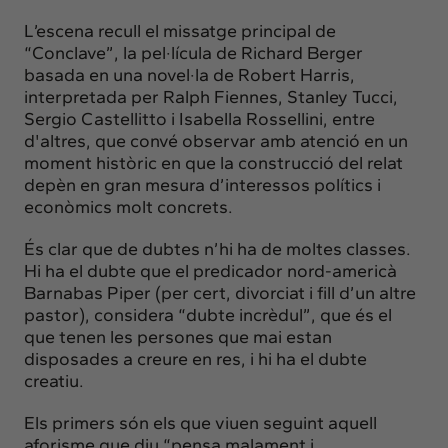
L’escena recull el missatge principal de
“Conclave”, la pel·lícula de Richard Berger
basada en una novel·la de Robert Harris,
interpretada per Ralph Fiennes, Stanley Tucci,
Sergio Castellitto i Isabella Rossellini, entre
d'altres, que convé observar amb atenció en un
moment històric en que la construcció del relat
depèn en gran mesura d’interessos polítics i
econòmics molt concrets.
És clar que de dubtes n’hi ha de moltes classes.
Hi ha el dubte que el predicador nord-americà
Barnabas Piper (per cert, divorciat i fill d’un altre
pastor), considera “dubte incrèdul”, que és el
que tenen les persones que mai estan
disposades a creure en res, i hi ha el dubte
creatiu.
Els primers són els que viuen seguint aquell
aforisme que diu “pensa malament i